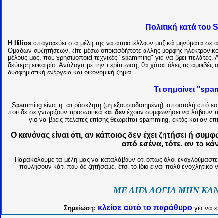
Πολιτική κατά του
S
Η
Ifilios
απαγορεύει στα μέλη της να αποστέλλουν μαζικά μηνύματα σε α
Ομάδων συζητήσεων, είτε μέσω οποιασδήποτε άλλης μορφής ηλεκτρονικ
μέλους μας, που χρησιμοποιεί τεχνικές "
spamming
" για να βρει πελάτες. 
δεύτερη ευκαιρία. Ανάλογα με την περίπτωση, θα χάσει όλες τις αμοιβές α
δυσφημιστική ενέργεια και οικονομική ζημία.
Τι
σημαίνει "
spa
Spamming
είναι η απρόσκλητη (μη εξουσιοδοτημένη) αποστολή
από εσ
που δε σε γνωρίζουν προσωπικά και
δεν
έχουν συμφωνήσει να λάβουν π
για να βρεις πελάτες επίσης θεωρείται
spamming
, εκτός και αν ε
Ο κανόνας είναι ότι, αν κάποιος δεν έχει ζητήσει ή σ
από εσένα, τότε, αν το κάν
Παρακαλούμε τα μέλη μας να καταλάβουν ότι όπως όλοι ενοχλούμαστε 
πουλήσουν κάτι που δε ζητήσαμε, έτσι το ίδιο είναι πολύ ενοχλητικ
ΜΕ ΛΙΓΑ ΛΟΓΙΑ ΜΗΝ ΚΑ
κλείσε αυτό το παράθυρο
Σημείωση:
για να ε