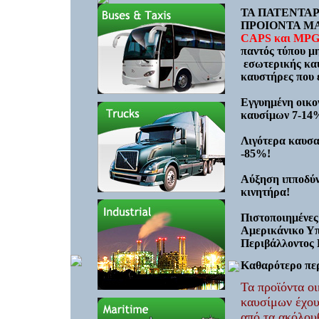
ΤΑ ΠΑΤΕΝΤΑ
ΠΡΟΙΟΝΤΑ Μ
CAPS
και
MPG
παντός τύπου
μ
εσωτερικής κα
καυστήρες που
Εγγυημένη οικο
καυσίμων 7-14%
Λιγότερα καυσα
-85%!
Αύξηση ιπποδύ
κινητήρα!
Πιστοποιημένες
Αμερικάνικο Υπ
Περιβάλλοντος 
Καθαρότερο πε
Τα προϊόντα ο
καυσίμων έχου
από τα ακόλου