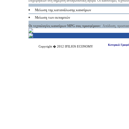
επιχειρήσεων στη σημερινή ανταγωνιστική αγορά. Οι καινοτόμες τεχνολο
Μείωση της κατανάλωσης καυσίμων
Μείωση των εκπομπών
Οι τεχνολογίες καυσίμων
MPG
σας προσφέρουν:
Απόδοση, προστασί
Κεντρικά Γραφε
Copyright � 2012
IFILIOS ECONOMY