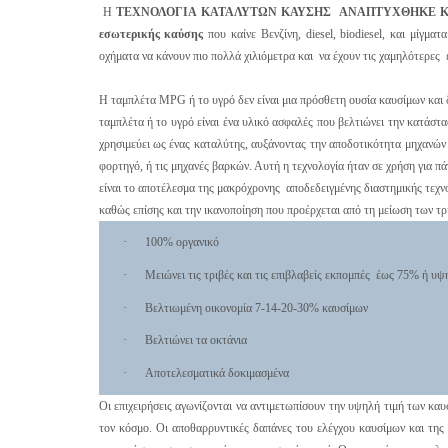
Η
ΤΕΧΝΟΛΟΓΙΑ ΚΑΤΑΛΥΤΩΝ ΚΑΥΣΗΣ ΑΝΑΠΤΥΧΘΗΚΕ Κ
εσωτερικής καύσης
που καίνε Βενζίνη, diesel, biodiesel, και μίγμα
οχήματα να κάνουν πιο πολλά χιλιόμετρα και να έχουν τις χαμηλότερες
Η ταμπλέτα
MPG
ή το υγρό δεν είναι μια πρόσθετη ουσία καυσίμων και
ταμπλέτα ή το υγρό είναι ένα
υλικό ασφαλές που βελτιώνει την κατάστ
χρησιμεύει ως ένας καταλύτης, αυξάνοντας την αποδοτικότητα μηχανών 
φορτηγό, ή τις μηχανές βαρκών. Αυτή η τεχνολογία ήταν σε χρήση για π
είναι το αποτέλεσμα της μακρόχρονης αποδεδειγμένης διαστημικής τεχν
καθώς επίσης και την ικανοποίηση που προέρχεται από τη μείωση των
τρ
·
100% οργανικό
·
Μειώνει τις
τριβές και τις
επιβλαβείς εκπομπές
έως
75% ή υψ
·
Βελτιωμένη οικονομία 7-14
-20-30
% καυσίμων
·
Βελτιώνει τα οκτάνια
·
Αποτελεσματικά δοκιμασμένα
Οι επιχειρήσεις αγωνίζονται να αντιμετωπίσουν την υψηλή τιμή των κα
τον κόσμο. Οι αποθαρρυντικές δαπάνες του ελέγχου καυσίμων και της