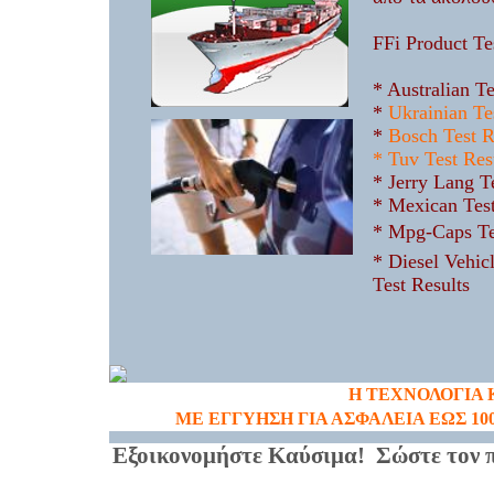
FFi Product Te
* Australian Te
*
Ukrainian Te
*
Bosch Test R
* Tuv Test Res
* Jerry Lang T
* Mexican Tes
* Mpg-Caps T
* Diesel Vehic
Test Results
H
ΤΕΧΝΟΛΟΓΙΑ 
ΜΕ ΕΓΓΥΗΣΗ ΓΙΑ ΑΣΦΑΛΕΙΑ ΕΩΣ 100
E
ξοικονομήστε Καύσιμα! Σώστε τον 